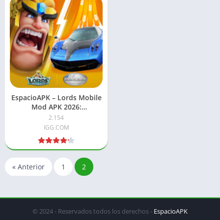
EspacioAPK – Lords Mobile
Mod APK 2026:
Dinero/gemas ilimitados
2.154
IGG.COM
« Anterior
1
2
© 2024 - Reservados todos los derechos -
EspacioAPK