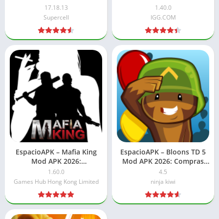
Dinero/gemas ilimitados
ilimitado
17.18.13
1.40.0
Supercell
IGG.COM
EspacioAPK – Mafia King
EspacioAPK – Bloons TD 5
Mod APK 2026:
Mod APK 2026: Compras
Dinero/gemas ilimitados
gratis
1.60.0
4.5
Games Hub Hong Kong Limited
ninja kiwi