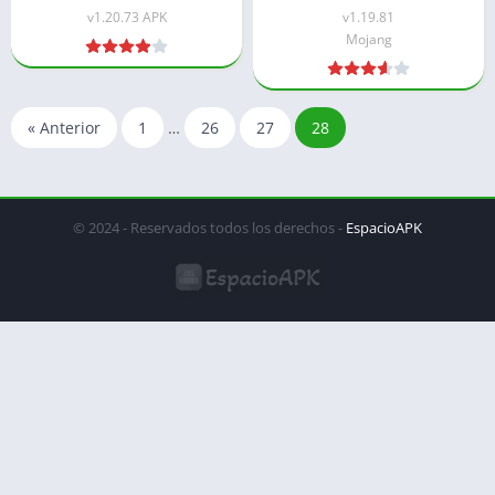
v1.20.73 APK
v1.19.81
Mojang
« Anterior
1
…
26
27
28
© 2024 - Reservados todos los derechos -
EspacioAPK