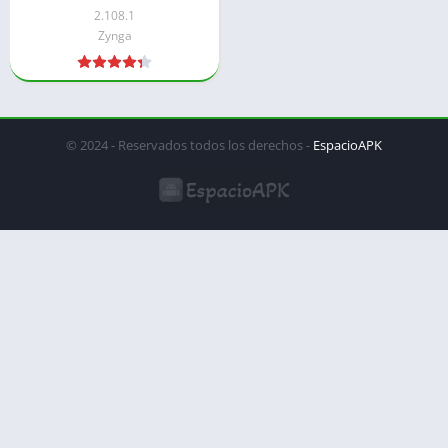
automática
2.108.1
Zynga
© 2024 - Reservados todos los derechos -
EspacioAPK