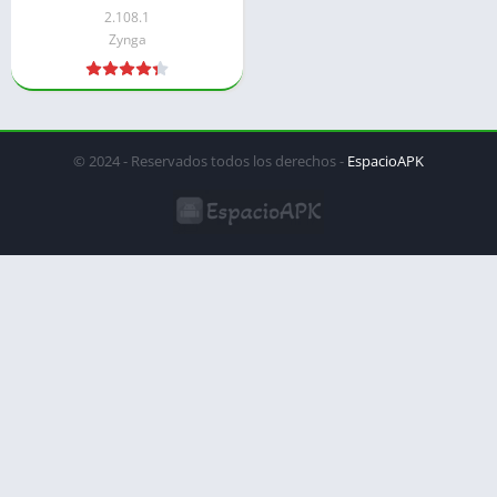
automática
2.108.1
Zynga
© 2024 - Reservados todos los derechos -
EspacioAPK