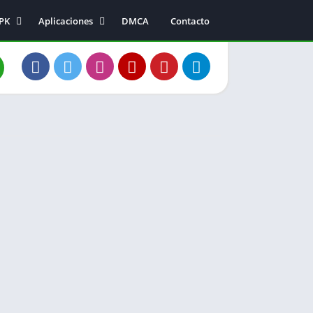
APK
Aplicaciones
DMCA
Contacto
Música y audio
Entretenimiento
a
Fotografía
s
Comunicación
s
ión