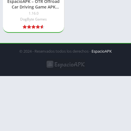
EspacioAPK – OTR Offroad
Car Driving Game APK
2026: Dinero ilimitado
1.16.0
DogByte Games
© 2024 - Reservados todos los derechos -
EspacioAPK