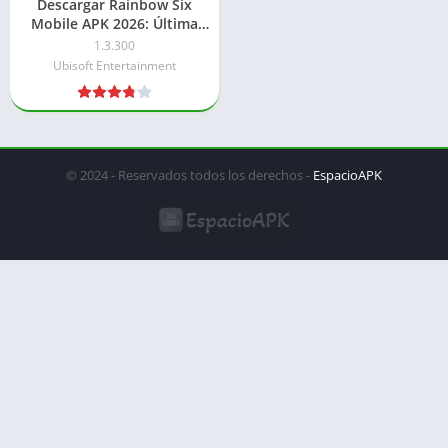
Descargar Rainbow Six
Mobile APK 2026: Última
versión
1.3.300
Ubisoft Entertainment
© 2024 - Reservados todos los derechos -
EspacioAPK