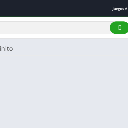
Juegos 
Acción
Arcade
Aventur
Carrera
inito
Deporte
Simulac