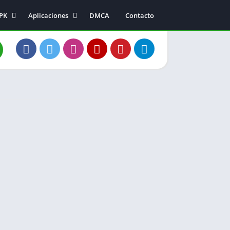
APK
Aplicaciones
DMCA
Contacto
Música y audio
Entretenimiento
a
Fotografía
s
Comunicación
s
ión