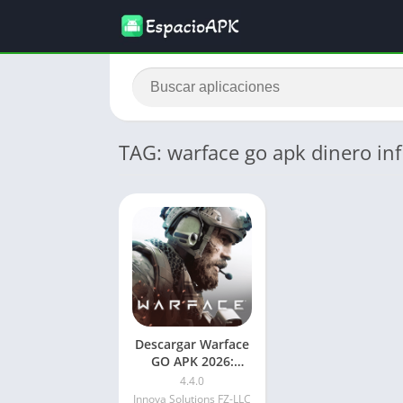
TAG: warface go apk dinero inf
Descargar Warface
GO APK 2026:
Juegos de guerra
4.4.0
Innova Solutions FZ-LLC