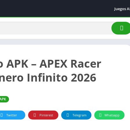
Juegos 
Acción
Arcade
Aventur
Carrera
Deporte
o APK – APEX Racer
Simulac
nero Infinito 2026
 APK
Twitter
Pinterest
Telegram
Whatsapp