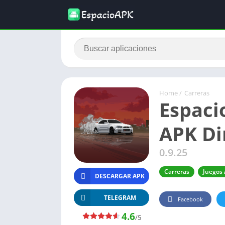
Home
/
Carreras
Espaci
APK Di
0.9.25
Carreras
Juegos
DESCARGAR APK
TELEGRAM
Facebook
4.6
/5