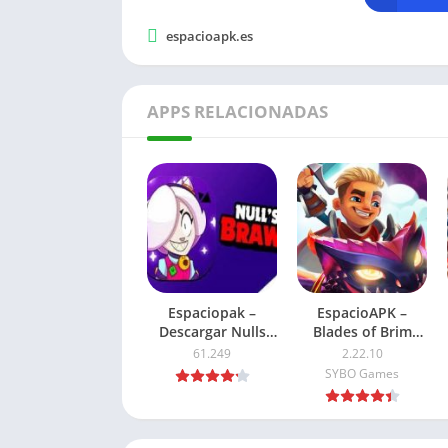
espacioapk.es
APPS RELACIONADAS
Espaciopak –
EspacioAPK –
Descargar Nulls
Blades of Brim
Brawl APK Ultima
Mod APK 2026:
61.249
2.22.10
Version 2026
Dinero ilimitado
SYBO Games