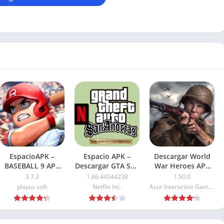
EspacioAPK –
Espacio APK –
Descargar World
BASEBALL 9 APK
Descargar GTA San
War Heroes APK
Mod Dinero
Andreas NETFLIX
2026: Para Android
3.7.3
1.86.44544238
1.50.0
Ilimitado 2026
APK 2026: Ultima
playus soft
Netflix Inc.
Azur Interactive Games Limited
versión