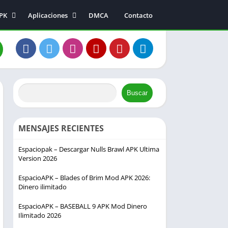
APK
Aplicaciones
DMCA
Contacto
Música y audio
Entretenimiento
a
Fotografía
s
Comunicación
s
Buscar
ión
MENSAJES RECIENTES
Espaciopak – Descargar Nulls Brawl APK Ultima
Version 2026
EspacioAPK – Blades of Brim Mod APK 2026:
Dinero ilimitado
EspacioAPK – BASEBALL 9 APK Mod Dinero
Ilimitado 2026