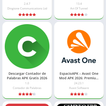
Desbloqueado
ilimitado
2.4.7
13.4
Dingtone Communications Ltd
Art Of Tunnel
Descargar Contador de
EspacioAPK – Avast One
Palabras APK Gratis 2026
Mod APK 2026: Premium
Desbloqueado
1.0
24.23.1
Contador de Palabras
Avast Software