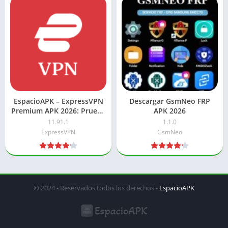
EspacioAPK – ExpressVPN
Descargar GsmNeo FRP
Premium APK 2026: Prueba
APK 2026
ilimitada
11.91.1
1.1.0
ExpressVPN
GsmNeo
© 2024 - Reservados todos los derechos -
EspacioAPK