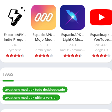
EspacioAPK –
EspacioAPK –
EspacioAPK –
Espacioapk 
Indie Prequel
Mojo Mod
LightX Mod
YouTube
APK 2026: Pro
APK 2026: Pro
APK 2026:
Premium AP
2.6.9
3.13.3
2.4.3
20.04.42
desbloqueado
desbloqueado
Premium
2026: Sin
ryzenrise
Archery Inc.
AndOr Communications Pvt Ltd
Google LLC
desbloqueado
Anuncios
TAGS
avast one mod apk todo desbloqueado
avast one mod apk ultima version