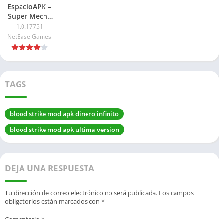
EspacioAPK –
Super Mecha
Champions
1.0.17751
APK 2026:
NetEase Games
Para Android
TAGS
blood strike mod apk dinero infinito
blood strike mod apk ultima version
DEJA UNA RESPUESTA
Tu dirección de correo electrónico no será publicada.
Los campos
obligatorios están marcados con
*