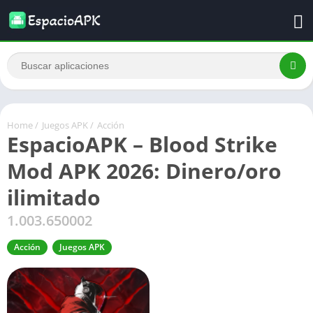
Home
/
Juegos APK
/
Acción
EspacioAPK – Blood Strike
Mod APK 2026: Dinero/oro
ilimitado
1.003.650002
Acción
Juegos APK