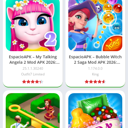
EspacioAPK – My Talking
EspacioAPK – Bubble Witch
Angela 2 Mod APK 2026:
2 Saga Mod APK 2026:
Todo Desbloqueado
Vidas ilimitadas
25.1.1.30240
1.174.0.0
Outfit7 Limited
King