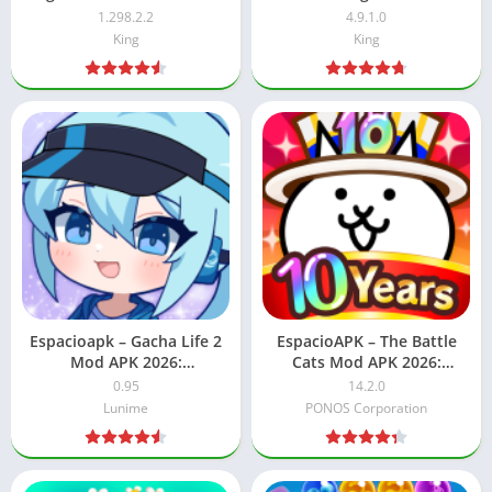
Desbloqueado
2026: Vidas/Movimientos
1.298.2.2
4.9.1.0
King
King
Espacioapk – Gacha Life 2
EspacioAPK – The Battle
Mod APK 2026:
Cats Mod APK 2026:
Gemas/diamantes
Comida para gatos/XP
0.95
14.2.0
ilimitados
Lunime
PONOS Corporation