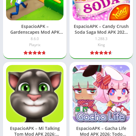
EspacioAPK –
EspacioAPK – Candy Crush
Gardenscapes Mod APK
Soda Saga Mod APK 2026:
2026: Monedas ilimitadas
Movimientos ilimitados
8.6.0
1.288.3
Playrix
King
EspacioAPK – Mi Talking
EspacioAPK – Gacha Life
Tom Mod APK 2026:
Mod APK 2026: Todo