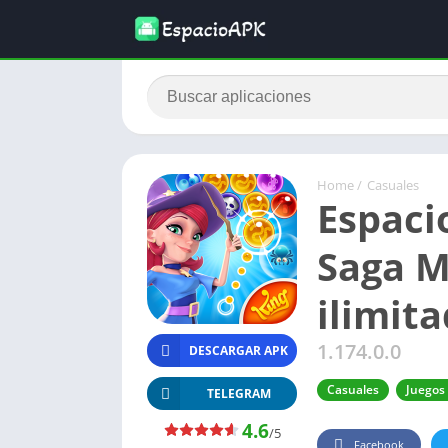
Home
/
Casuales
Espaci
Saga M
ilimit
1.174.0.0
DESCARGAR APK
Casuales
Juegos
TELEGRAM
4.6
/5
Facebook