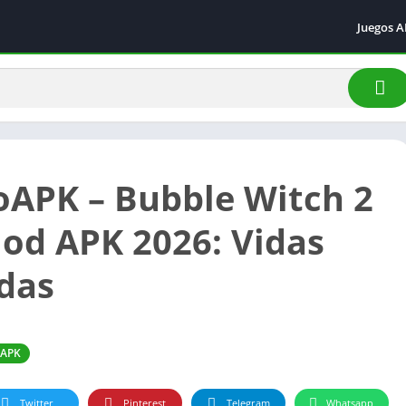
Juegos 
Acción
Arcade
Aventur
Carrera
Deporte
oAPK – Bubble Witch 2
Simulac
od APK 2026: Vidas
adas
 APK
Twitter
Pinterest
Telegram
Whatsapp