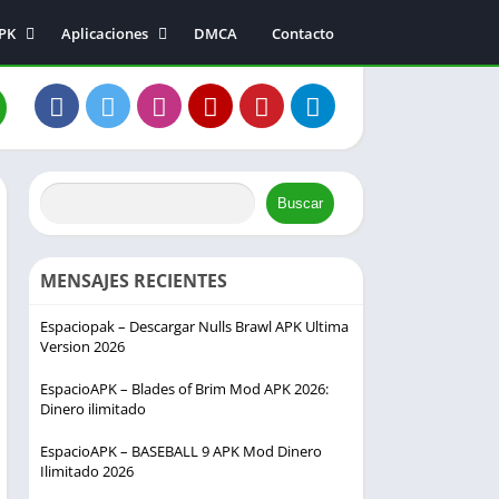
APK
Aplicaciones
DMCA
Contacto
Música y audio
Entretenimiento
a
Fotografía
s
Comunicación
s
Buscar
ión
MENSAJES RECIENTES
Espaciopak – Descargar Nulls Brawl APK Ultima
Version 2026
EspacioAPK – Blades of Brim Mod APK 2026:
Dinero ilimitado
EspacioAPK – BASEBALL 9 APK Mod Dinero
Ilimitado 2026