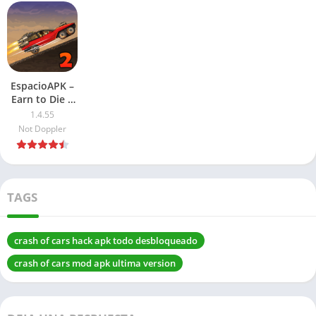
EspacioAPK –
Earn to Die 2
APK 2026:
1.4.55
Juego de
Not Doppler
Android
TAGS
crash of cars hack apk todo desbloqueado
crash of cars mod apk ultima version