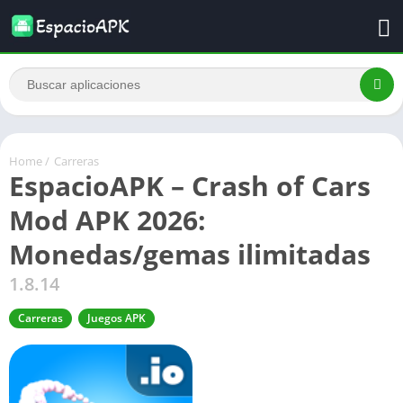
Home
/
Carreras
EspacioAPK – Crash of Cars
Mod APK 2026:
Monedas/gemas ilimitadas
1.8.14
Carreras
Juegos APK