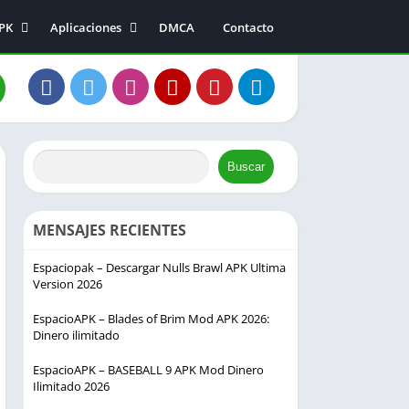
APK
Aplicaciones
DMCA
Contacto
Música y audio
Entretenimiento
a
Fotografía
s
Comunicación
s
Buscar
ión
MENSAJES RECIENTES
Espaciopak – Descargar Nulls Brawl APK Ultima
Version 2026
EspacioAPK – Blades of Brim Mod APK 2026:
Dinero ilimitado
EspacioAPK – BASEBALL 9 APK Mod Dinero
Ilimitado 2026