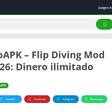
Juegos 
Acción
Arcade
Aventur
Carrera
Deporte
oAPK – Flip Diving Mod
Simulac
26: Dinero ilimitado
 APK
Twitter
Pinterest
Telegram
Whatsapp