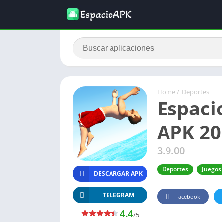
Home
/
Deportes
Espaci
APK 20
3.9.00
Deportes
Juegos
DESCARGAR APK
TELEGRAM
Facebook
4.4
/5