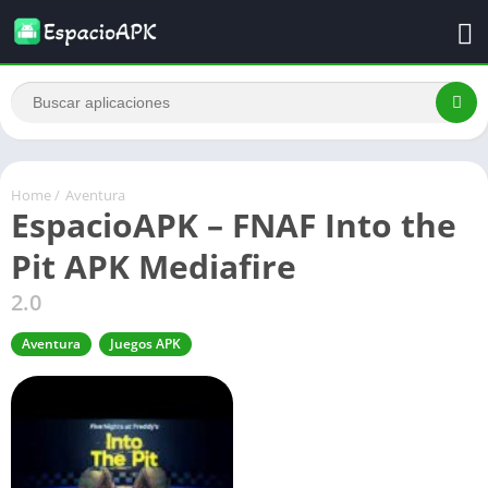
Home
/
Aventura
EspacioAPK – FNAF Into the
Pit APK Mediafire
2.0
Aventura
Juegos APK