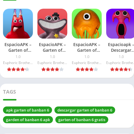
EspacioAPK –
EspacioAPK –
EspacioAPK –
Espacioapk 
Garten of
Garten of
Garten of
Descargar
Banban 2 APK
Banban 4 Mod
Banban 3 Mod
Garten of
1.0
1.0
1.0
1.0
2026
APK 2026:
APK 2026:
Banban 7 AP
Euphoric Brothers Games
Euphoric Brothers Games
Euphoric Brothers Games
Euphori
Última versión
Última versión
Mod
TAGS
apk garten of banban 6
descargar garten of banban 6
garden of banban 6 apk
garten of banban 6 gratis