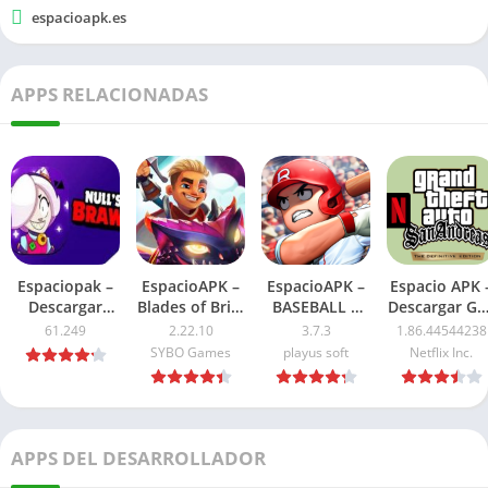
espacioapk.es
APPS RELACIONADAS
Espaciopak –
EspacioAPK –
EspacioAPK –
Espacio APK 
Descargar
Blades of Brim
BASEBALL 9
Descargar GT
Nulls Brawl
Mod APK
APK Mod
San Andreas
61.249
2.22.10
3.7.3
1.86.44544238
APK Ultima
2026: Dinero
Dinero
NETFLIX APK
SYBO Games
playus soft
Netflix Inc.
Version 2026
ilimitado
Ilimitado 2026
2026: Ultima
versión
APPS DEL DESARROLLADOR