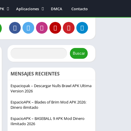
APK
Aplicaciones
DMCA
Contacto
Música y audio
Entretenimiento
a
Fotografía
s
Comunicación
s
Buscar
ión
MENSAJES RECIENTES
Espaciopak – Descargar Nulls Brawl APK Ultima
Version 2026
EspacioAPK – Blades of Brim Mod APK 2026:
Dinero ilimitado
EspacioAPK – BASEBALL 9 APK Mod Dinero
Ilimitado 2026