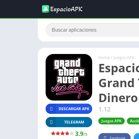
Home
/
Juegos APK
Espaci
Grand 
Dinero
1.12
DESCARGAR APK
Juegos APK
Acci
TELEGRAM
3.9
/5
Facebook