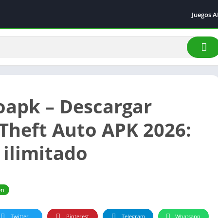
Juegos 
Acción
Arcade
Aventur
Carrera
Deporte
oapk – Descargar
Simulac
Theft Auto APK 2026:
 ilimitado
ón
Twitter
Pinterest
Telegram
Whatsapp