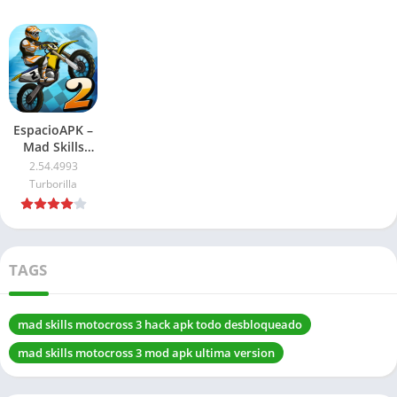
EspacioAPK –
Mad Skills
Motocross 2
2.54.4993
APK 2026:
Turborilla
Compras
gratis
TAGS
mad skills motocross 3 hack apk todo desbloqueado
mad skills motocross 3 mod apk ultima version