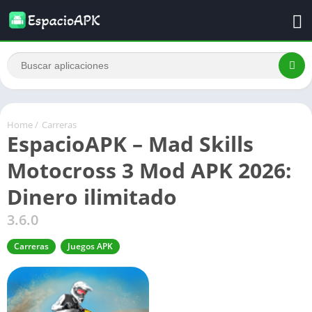
Home
/
Carreras
EspacioAPK – Mad Skills
Motocross 3 Mod APK 2026:
Dinero ilimitado
3.6.0
Carreras
Juegos APK