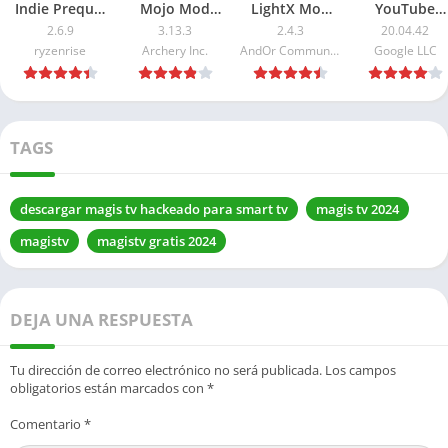
Indie Prequel
Mojo Mod
LightX Mod
YouTube
APK 2026: Pro
APK 2026: Pro
APK 2026:
Premium AP
2.6.9
3.13.3
2.4.3
20.04.42
desbloqueado
desbloqueado
Premium
2026: Sin
ryzenrise
Archery Inc.
AndOr Communications Pvt Ltd
Google LLC
desbloqueado
Anuncios
TAGS
descargar magis tv hackeado para smart tv
magis tv 2024
magistv
magistv gratis 2024
DEJA UNA RESPUESTA
Tu dirección de correo electrónico no será publicada.
Los campos
obligatorios están marcados con
*
Comentario
*