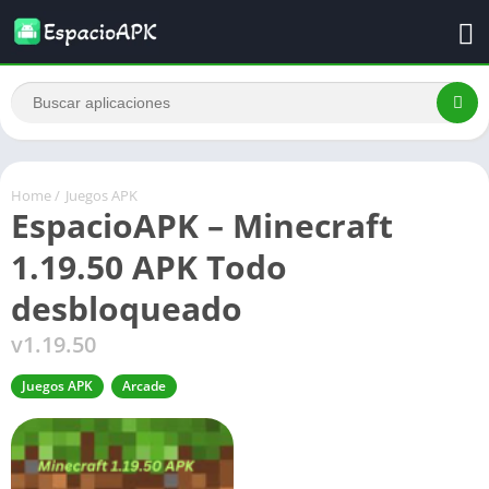
Home
/
Juegos APK
EspacioAPK – Minecraft
1.19.50 APK Todo
desbloqueado
v1.19.50
Juegos APK
Arcade