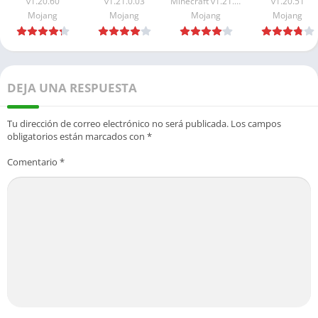
v1.20.60
v1.21.0.03
Minecraft v1.21.21.01
v1.20.51
Todo
2026
Mediafire
Mediafire
Mojang
Mojang
Mojang
Mojang
Desbloqueado
2026
DEJA UNA RESPUESTA
Tu dirección de correo electrónico no será publicada.
Los campos
obligatorios están marcados con
*
Comentario
*