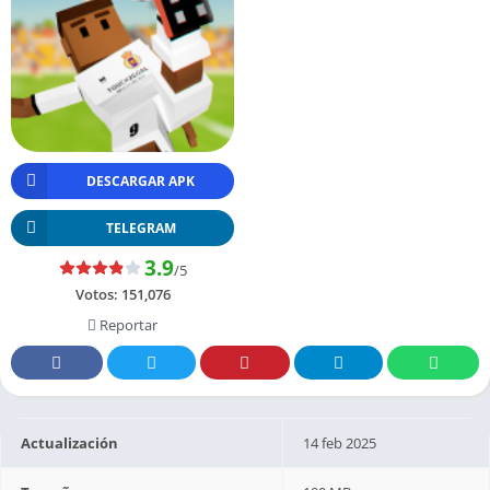
DESCARGAR APK
TELEGRAM
3.9
/5
Votos:
151,076
Reportar
Actualización
14 feb 2025