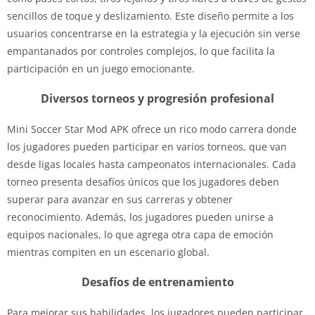
sencillos de toque y deslizamiento. Este diseño permite a los
usuarios concentrarse en la estrategia y la ejecución sin verse
empantanados por controles complejos, lo que facilita la
participación en un juego emocionante.
Diversos torneos y progresión profesional
Mini Soccer Star Mod APK ofrece un rico modo carrera donde
los jugadores pueden participar en varios torneos, que van
desde ligas locales hasta campeonatos internacionales. Cada
torneo presenta desafíos únicos que los jugadores deben
superar para avanzar en sus carreras y obtener
reconocimiento. Además, los jugadores pueden unirse a
equipos nacionales, lo que agrega otra capa de emoción
mientras compiten en un escenario global.
Desafíos de entrenamiento
Para mejorar sus habilidades, los jugadores pueden participar