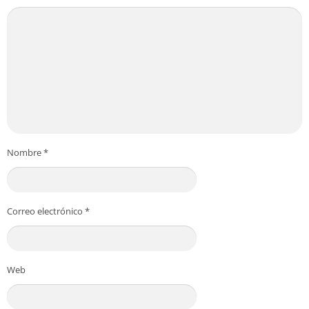
Nombre
*
Correo electrónico
*
Web