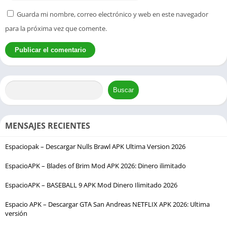
Guarda mi nombre, correo electrónico y web en este navegador
para la próxima vez que comente.
Buscar
MENSAJES RECIENTES
Espaciopak – Descargar Nulls Brawl APK Ultima Version 2026
EspacioAPK – Blades of Brim Mod APK 2026: Dinero ilimitado
EspacioAPK – BASEBALL 9 APK Mod Dinero Ilimitado 2026
Espacio APK – Descargar GTA San Andreas NETFLIX APK 2026: Ultima
versión