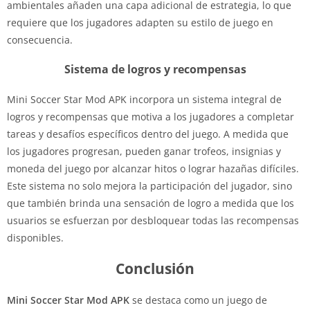
ambientales añaden una capa adicional de estrategia, lo que
requiere que los jugadores adapten su estilo de juego en
consecuencia.
Sistema de logros y recompensas
Mini Soccer Star Mod APK incorpora un sistema integral de
logros y recompensas que motiva a los jugadores a completar
tareas y desafíos específicos dentro del juego. A medida que
los jugadores progresan, pueden ganar trofeos, insignias y
moneda del juego por alcanzar hitos o lograr hazañas difíciles.
Este sistema no solo mejora la participación del jugador, sino
que también brinda una sensación de logro a medida que los
usuarios se esfuerzan por desbloquear todas las recompensas
disponibles.
Conclusión
Mini Soccer Star Mod APK
se destaca como un juego de