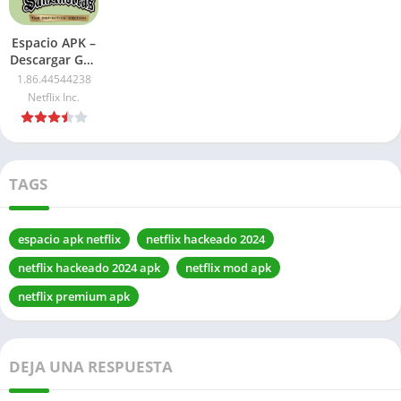
Espacio APK –
Descargar GTA
San Andreas
1.86.44544238
NETFLIX APK
Netflix Inc.
2026: Ultima
versión
TAGS
espacio apk netflix
netflix hackeado 2024
netflix hackeado 2024 apk
netflix mod apk
netflix premium apk
DEJA UNA RESPUESTA