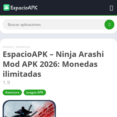
Home
/
Aventura
EspacioAPK – Ninja Arashi
Mod APK 2026: Monedas
ilimitadas
1.9
Aventura
Juegos APK