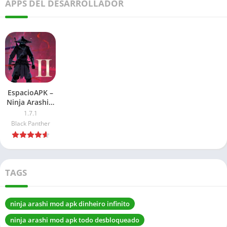
APPS DEL DESARROLLADOR
EspacioAPK –
Ninja Arashi 2
APK 2026:
1.7.1
Dinero infinito
Black Panther
TAGS
ninja arashi mod apk dinheiro infinito
ninja arashi mod apk todo desbloqueado