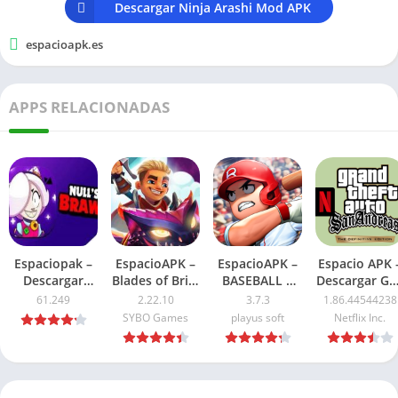
Descargar Ninja Arashi Mod APK
espacioapk.es
APPS RELACIONADAS
Espaciopak –
EspacioAPK –
EspacioAPK –
Espacio APK 
Descargar
Blades of Brim
BASEBALL 9
Descargar GT
Nulls Brawl
Mod APK
APK Mod
San Andreas
61.249
2.22.10
3.7.3
1.86.44544238
APK Ultima
2026: Dinero
Dinero
NETFLIX APK
SYBO Games
playus soft
Netflix Inc.
Version 2026
ilimitado
Ilimitado 2026
2026: Ultima
versión