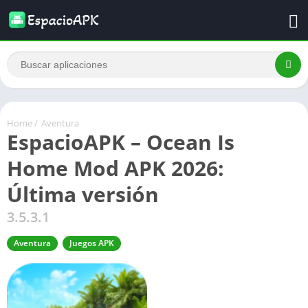
Home
/
Aventura
EspacioAPK – Ocean Is
Home Mod APK 2026:
Última versión
3.5.3.1
Aventura
Juegos APK