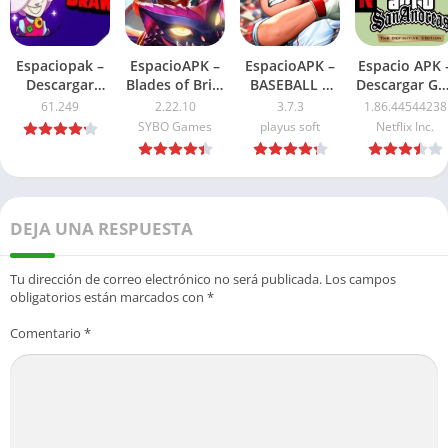
Espaciopak –
EspacioAPK –
EspacioAPK –
Espacio APK 
Descargar
Blades of Brim
BASEBALL 9
Descargar GT
Nulls Brawl
Mod APK
APK Mod
San Andreas
61.249
2.22.10
3.7.3
1.86.44544238
APK Ultima
2026: Dinero
Dinero
NETFLIX APK
SYBO Games
playus soft
Netflix Inc.
Version 2026
ilimitado
Ilimitado 2026
2026: Ultima
versión
DEJA UNA RESPUESTA
Tu dirección de correo electrónico no será publicada.
Los campos
obligatorios están marcados con
*
Comentario
*