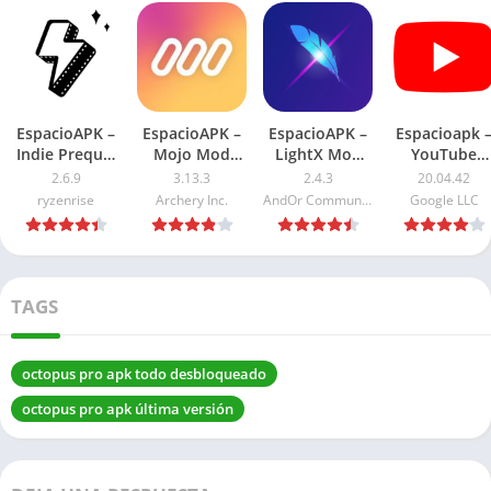
EspacioAPK –
EspacioAPK –
EspacioAPK –
Espacioapk 
Indie Prequel
Mojo Mod
LightX Mod
YouTube
APK 2026: Pro
APK 2026: Pro
APK 2026:
Premium AP
2.6.9
3.13.3
2.4.3
20.04.42
desbloqueado
desbloqueado
Premium
2026: Sin
ryzenrise
Archery Inc.
AndOr Communications Pvt Ltd
Google LLC
desbloqueado
Anuncios
TAGS
octopus pro apk todo desbloqueado
octopus pro apk última versión