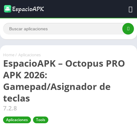
Home
/
Aplicaciones
EspacioAPK – Octopus PRO
APK 2026:
Gamepad/Asignador de
teclas
7.2.8
Aplicaciones
Tools