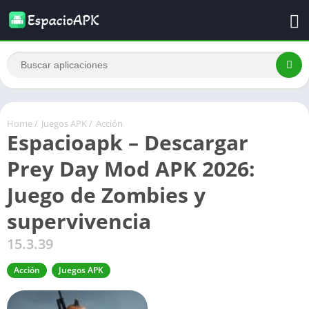
Home
/
Juegos APK
/
Acción
Espacioapk – Descargar
Prey Day Mod APK 2026:
Juego de Zombies y
supervivencia
15.3.39
Acción
Juegos APK