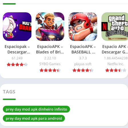
Espaciopak –
EspacioAPK –
EspacioAPK –
Espacio APK 
Descargar
Blades of Brim
BASEBALL 9
Descargar GT
Nulls Brawl
Mod APK
APK Mod
San Andreas
61.249
2.22.10
3.7.3
1.86.44544238
APK Ultima
2026: Dinero
Dinero
NETFLIX APK
SYBO Games
playus soft
Netflix Inc.
Version 2026
ilimitado
Ilimitado 2026
2026: Ultima
versión
TAGS
prey day mod apk dinheiro infinito
prey day mod apk para android