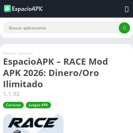
Home
/
Carreras
EspacioAPK – RACE Mod
APK 2026: Dinero/Oro
Ilimitado
1.1.92
Carreras
Juegos APK