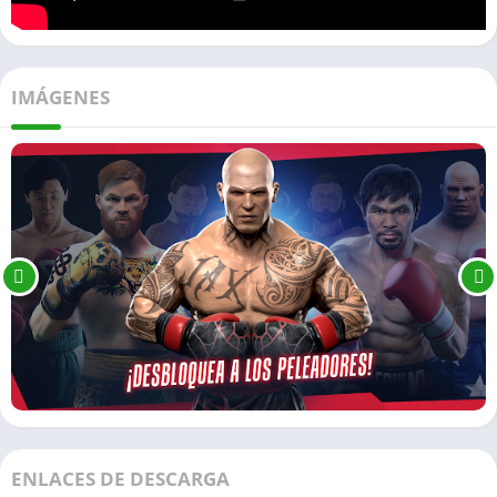
IMÁGENES
ENLACES DE DESCARGA