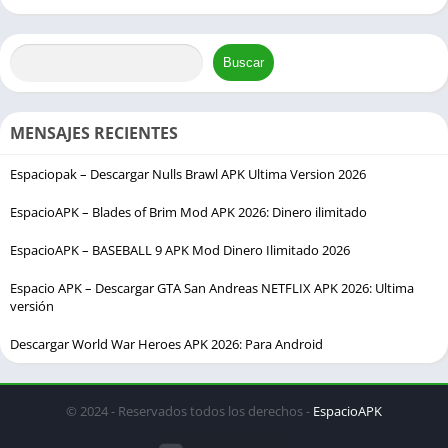
Buscar
MENSAJES RECIENTES
Espaciopak – Descargar Nulls Brawl APK Ultima Version 2026
EspacioAPK – Blades of Brim Mod APK 2026: Dinero ilimitado
EspacioAPK – BASEBALL 9 APK Mod Dinero Ilimitado 2026
Espacio APK – Descargar GTA San Andreas NETFLIX APK 2026: Ultima
versión
Descargar World War Heroes APK 2026: Para Android
© 2024 - Reservados todos los derechos -
EspacioAPK