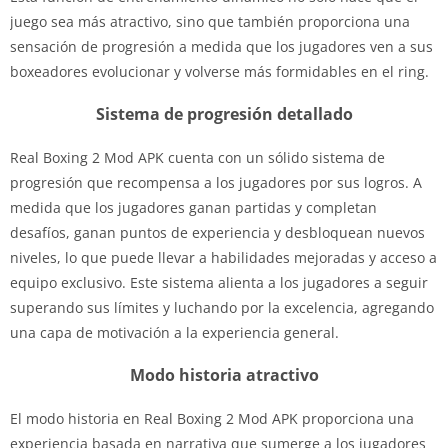
juego sea más atractivo, sino que también proporciona una
sensación de progresión a medida que los jugadores ven a sus
boxeadores evolucionar y volverse más formidables en el ring.
Sistema de progresión detallado
Real Boxing 2 Mod APK cuenta con un sólido sistema de
progresión que recompensa a los jugadores por sus logros. A
medida que los jugadores ganan partidas y completan
desafíos, ganan puntos de experiencia y desbloquean nuevos
niveles, lo que puede llevar a habilidades mejoradas y acceso a
equipo exclusivo. Este sistema alienta a los jugadores a seguir
superando sus límites y luchando por la excelencia, agregando
una capa de motivación a la experiencia general.
Modo historia atractivo
El modo historia en Real Boxing 2 Mod APK proporciona una
experiencia basada en narrativa que sumerge a los jugadores