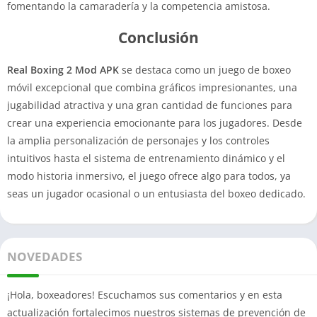
fomentando la camaradería y la competencia amistosa.
Conclusión
Real Boxing 2 Mod APK
se destaca como un juego de boxeo
móvil excepcional que combina gráficos impresionantes, una
jugabilidad atractiva y una gran cantidad de funciones para
crear una experiencia emocionante para los jugadores. Desde
la amplia personalización de personajes y los controles
intuitivos hasta el sistema de entrenamiento dinámico y el
modo historia inmersivo, el juego ofrece algo para todos, ya
seas un jugador ocasional o un entusiasta del boxeo dedicado.
NOVEDADES
¡Hola, boxeadores! Escuchamos sus comentarios y en esta
actualización fortalecimos nuestros sistemas de prevención de