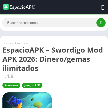
Home
/
Aventura
EspacioAPK – Swordigo Mod
APK 2026: Dinero/gemas
ilimitados
1.4.8
Aventura
Juegos APK