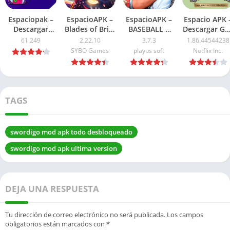
Espaciopak –
EspacioAPK –
EspacioAPK –
Espacio APK 
Descargar
Blades of Brim
BASEBALL 9
Descargar GT
Nulls Brawl
Mod APK
APK Mod
San Andreas
61.249
2.22.10
3.7.3
1.86.44544238
APK Ultima
2026: Dinero
Dinero
NETFLIX APK
SYBO Games
playus soft
Netflix Inc.
Version 2026
ilimitado
Ilimitado 2026
2026: Ultima
versión
TAGS
swordigo mod apk todo desbloqueado
swordigo mod apk ultima version
DEJA UNA RESPUESTA
Tu dirección de correo electrónico no será publicada.
Los campos
obligatorios están marcados con
*