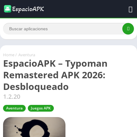
Home
/
Aventura
EspacioAPK – Typoman
Remastered APK 2026:
Desbloqueado
1.2.20
Aventura
Juegos APK