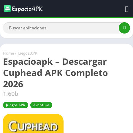
Home
/
Juegos APK
Espacioapk – Descargar
Cuphead APK Completo
2026
1.60b
Juegos APK
Aventura