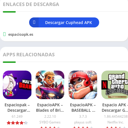
ENLACES DE DESCARGA
Descargar Cuphead APK
espacioapk.es
APPS RELACIONADAS
Espaciopak –
EspacioAPK –
EspacioAPK –
Espacio APK 
Descargar
Blades of Brim
BASEBALL 9
Descargar GT
Nulls Brawl
Mod APK
APK Mod
San Andreas
61.249
2.22.10
3.7.3
1.86.44544238
APK Ultima
2026: Dinero
Dinero
NETFLIX APK
SYBO Games
playus soft
Netflix Inc.
Version 2026
ilimitado
Ilimitado 2026
2026: Ultima