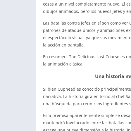
cosas a un nivel completamente nuevo. El est
dibujos animados, pero los nuevos jefes y e
Las batallas contra jefes en sí son como ver
patrones de ataque únicos y animaciones ext
el espectáculo visual, ya que sus movimien
la acción en pantalla.
En resumen, The Delicious Last Course es un p
la animación clásica.
Una historia mu
Si bien Cuphead es conocido principalmente
narrativa. La historia gira en torno al chef
una búsqueda para reunir los ingredientes se
Esta premisa aparentemente simple se desar
mantendrá involucrado entre las batallas con
agrega una nueva dimensión a la historia, i