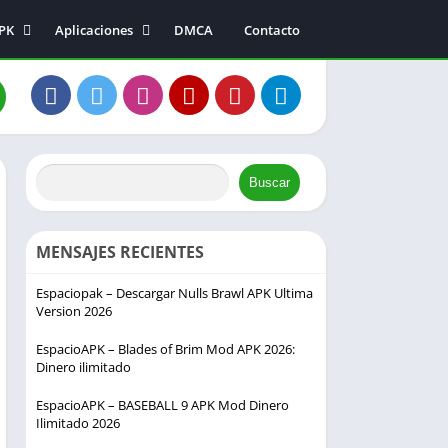
APK
Aplicaciones
DMCA
Contacto
Música y audio
Entretenimiento
a
Fotografía
s
Comunicación
s
Buscar
ión
MENSAJES RECIENTES
Espaciopak – Descargar Nulls Brawl APK Ultima
Version 2026
EspacioAPK – Blades of Brim Mod APK 2026:
Dinero ilimitado
EspacioAPK – BASEBALL 9 APK Mod Dinero
Ilimitado 2026