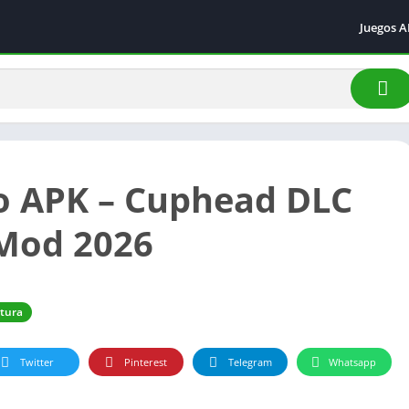
Juegos 
Acción
Arcade
Aventur
Carrera
Deporte
o APK – Cuphead DLC
Simulac
Mod 2026
tura
Twitter
Pinterest
Telegram
Whatsapp