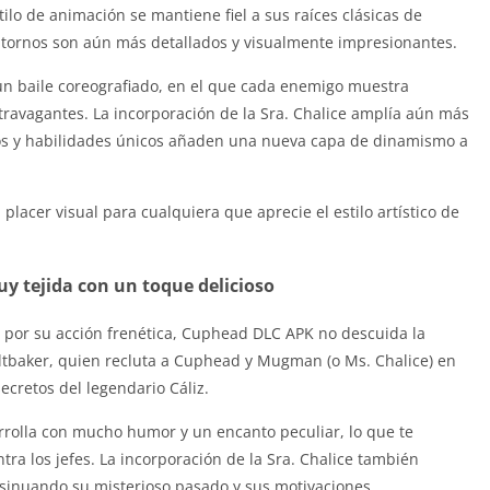
ilo de animación se mantiene fiel a sus raíces clásicas de
ntornos son aún más detallados y visualmente impresionantes.
 un baile coreografiado, en el que cada enemigo muestra
ravagantes. La incorporación de la Sra. Chalice amplía aún más
tos y habilidades únicos añaden una nueva capa de dinamismo a
lacer visual para cualquiera que aprecie el estilo artístico de
y tejida con un toque delicioso
 por su acción frenética, Cuphead DLC APK no descuida la
 Saltbaker, quien recluta a Cuphead y Mugman (o Ms. Chalice) en
cretos del legendario Cáliz.
rolla con mucho humor y un encanto peculiar, lo que te
tra los jefes. La incorporación de la Sra. Chalice también
nsinuando su misterioso pasado y sus motivaciones.