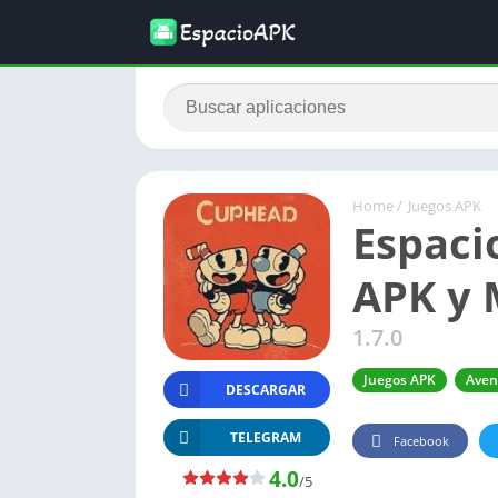
Home
/
Juegos APK
Espaci
APK y 
1.7.0
Juegos APK
Aven
DESCARGAR
TELEGRAM
Facebook
4.0
/5