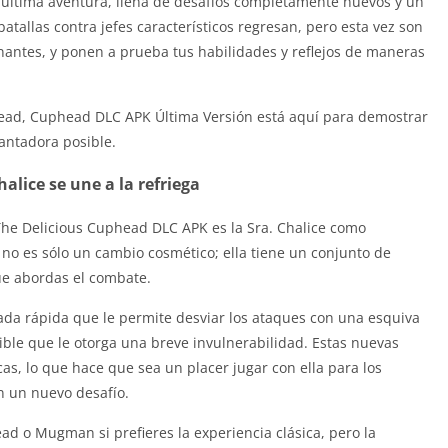
u última aventura, llena de desafíos completamente nuevos y un
tallas contra jefes característicos regresan, pero esta vez son
antes, y ponen a prueba tus habilidades y reflejos de maneras
ad, Cuphead DLC APK Última Versión está aquí para demostrar
antadora posible.
halice se une a la refriega
he Delicious Cuphead DLC APK es la Sra. Chalice como
 no es sólo un cambio cosmético; ella tiene un conjunto de
ue abordas el combate.
rada rápida que le permite desviar los ataques con una esquiva
ble que le otorga una breve invulnerabilidad. Estas nuevas
cas, lo que hace que sea un placer jugar con ella para los
 un nuevo desafío.
 o Mugman si prefieres la experiencia clásica, pero la