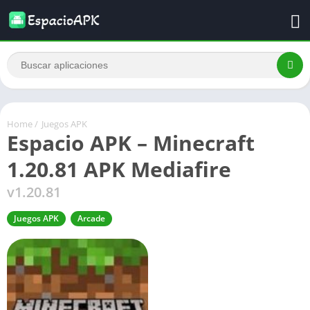
Home
/
Juegos APK
Espacio APK – Minecraft
1.20.81 APK Mediafire
v1.20.81
Juegos APK
Arcade