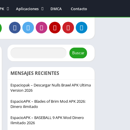
APK
Aplicaciones
DMCA
Contacto
Música y audio
Entretenimiento
a
Fotografía
s
Comunicación
s
Buscar
ión
MENSAJES RECIENTES
Espaciopak – Descargar Nulls Brawl APK Ultima
Version 2026
EspacioAPK – Blades of Brim Mod APK 2026:
Dinero ilimitado
EspacioAPK – BASEBALL 9 APK Mod Dinero
Ilimitado 2026