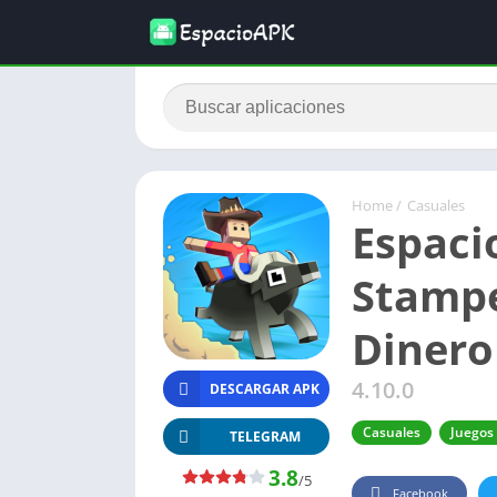
Home
/
Casuales
Espaci
Stampe
Dinero
4.10.0
DESCARGAR APK
Casuales
Juegos
TELEGRAM
3.8
/5
Facebook