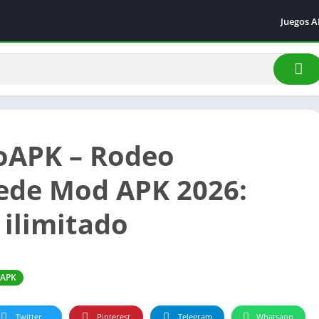
Juegos 
Acción
Arcade
Aventur
Carrera
Deporte
oAPK – Rodeo
Simulac
de Mod APK 2026:
 ilimitado
 APK
Twitter
Pinterest
Telegram
Whatsapp