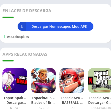
ENLACES DE DESCARGA
Descargar Homescapes Mod APK
espacioapk.es
APPS RELACIONADAS
Espaciopak –
EspacioAPK –
EspacioAPK –
Espacio APK 
Descargar
Blades of Brim
BASEBALL 9
Descargar GT
Nulls Brawl
Mod APK
APK Mod
San Andreas
61.249
2.22.10
3.7.3
1.86.44544238