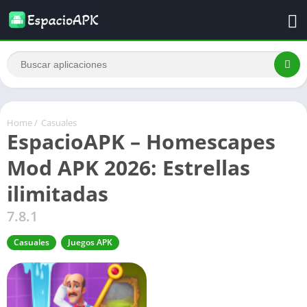
Home
/
Casuales
EspacioAPK – Homescapes
Mod APK 2026: Estrellas
ilimitadas
7.8.1
Casuales
Juegos APK