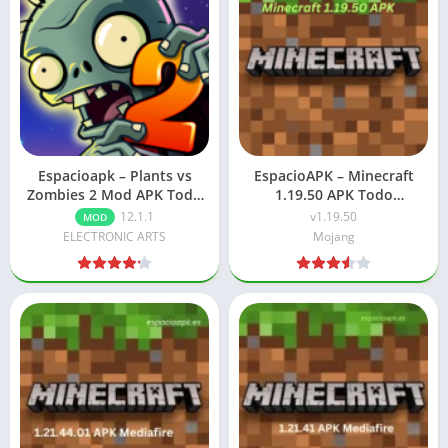
Espacioapk – Plants vs
EspacioAPK – Minecraft
Zombies 2 Mod APK Todo
1.19.50 APK Todo
Desbloqueado
desbloqueado
12.1.1
v1.19.50
MOD
ELECTRONIC ARTS
Mojang