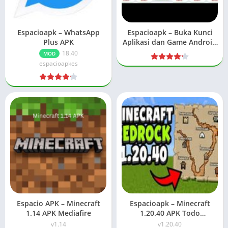
Espacioapk – WhatsApp
Espacioapk – Buka Kunci
Plus APK
Aplikasi dan Game Android
Premium 2024
18.40
MOD
espacioapkes
Espacio APK – Minecraft
Espacioapk – Minecraft
1.14 APK Mediafire
1.20.40 APK Todo
Desbloqueado
v1.14
v1.20.40