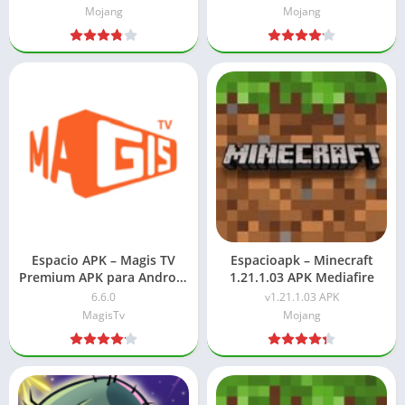
Mojang
Mojang
Espacio APK – Magis TV
Espacioapk – Minecraft
Premium APK para Android
1.21.1.03 APK Mediafire
y Smart TV
6.6.0
v1.21.1.03 APK
MagisTv
Mojang