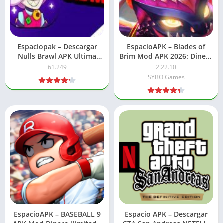
Espaciopak – Descargar
EspacioAPK – Blades of
Nulls Brawl APK Ultima
Brim Mod APK 2026: Dinero
Version 2026
ilimitado
61.249
2.22.10
SYBO Games
EspacioAPK – BASEBALL 9
Espacio APK – Descargar