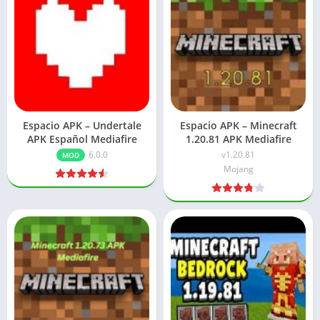
Espacio APK – Undertale
Espacio APK – Minecraft
APK Español Mediafire
1.20.81 APK Mediafire
6.0.0
v1.20.81
MOD
Mojang