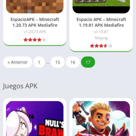
EspacioAPK – Minecraft
Espacio APK – Minecraft
1.20.73 APK Mediafire
1.19.81 APK Mediafire
v1.20.73 APK
v1.19.81
Mojang
« Anterior
1
…
15
16
17
Juegos APK