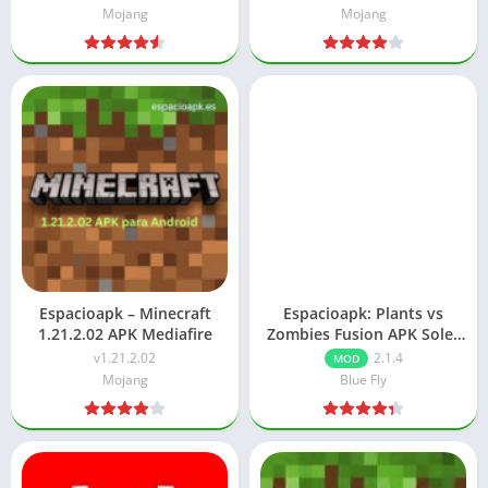
Mojang
Mojang
Espacioapk – Minecraft
Espacioapk: Plants vs
1.21.2.02 APK Mediafire
Zombies Fusion APK Soles
Infinitos
v1.21.2.02
2.1.4
MOD
Mojang
Blue Fly